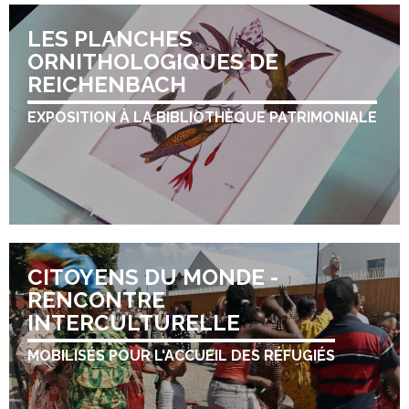
LES PLANCHES
ORNITHOLOGIQUES DE
REICHENBACH
EXPOSITION À LA BIBLIOTHÈQUE PATRIMONIALE
CITOYENS DU MONDE -
RENCONTRE
INTERCULTURELLE
MOBILISÉS POUR L'ACCUEIL DES RÉFUGIÉS