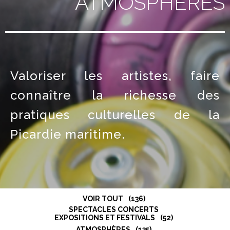
ATMOSPHÈRES
Valoriser les artistes, faire
connaître la richesse des
pratiques culturelles de la
Picardie maritime.
VOIR TOUT
136
SPECTACLES CONCERTS
EXPOSITIONS ET FESTIVALS
52
ATMOSPHÈRES
135