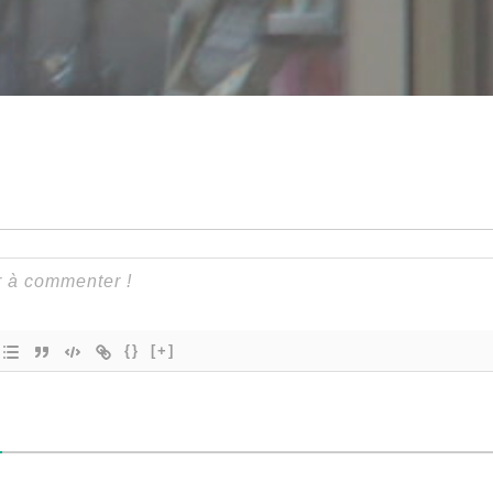
{}
[+]