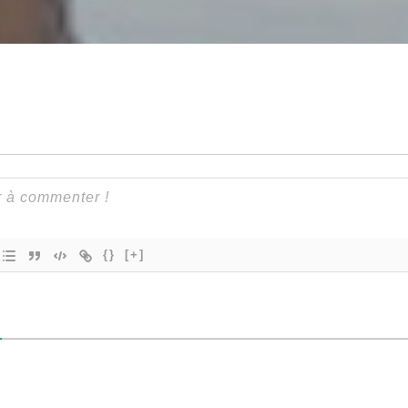
{}
[+]