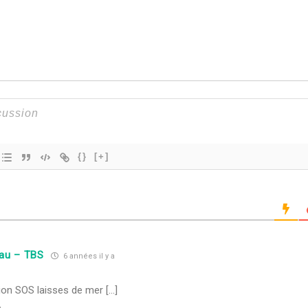
{}
[+]
eau – TBS
6 années il y a
ition SOS laisses de mer […]