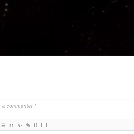
{}
[+]