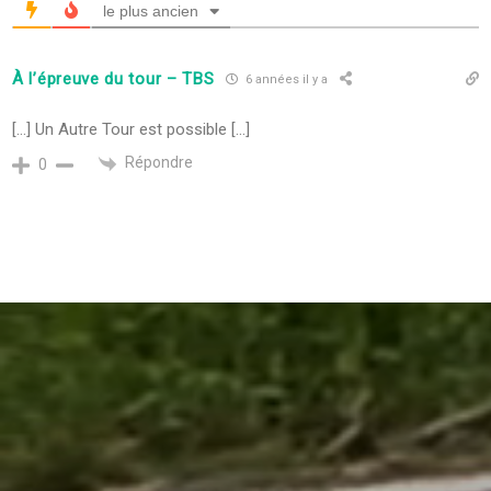
le plus ancien
À l’épreuve du tour – TBS
6 années il y a
[…] Un Autre Tour est possible […]
Répondre
0