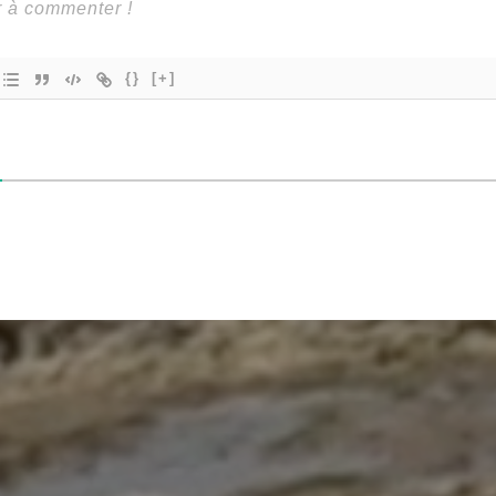
{}
[+]