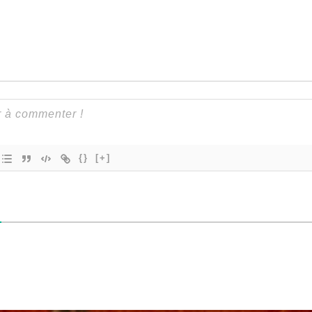
{}
[+]