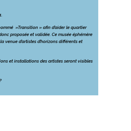
1.
n nommé »
Transition
» afin d’aider le quartier
t donc proposée et validée. Ce musée éphémère
a venue d’artistes d’horizons différents et
ons et installations des artistes seront visibles
?