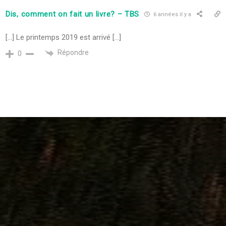
Dis, comment on fait un livre? – TBS
6 années il y a
[…] Le printemps 2019 est arrivé […]
Répondre
0