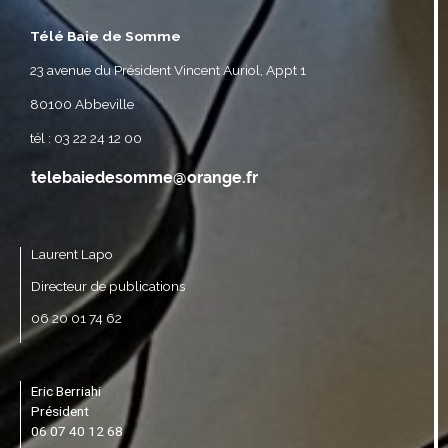
Télé Baie de Somme
23 avenue du Président Vincent Auriol, Appt 1
80100 Abbeville
tél : 03 22 24 12 00
Laurent Lapo
Directeur de publications
06 20 01 74 62
Eric Berriahi
Président
06 07 40 12 68