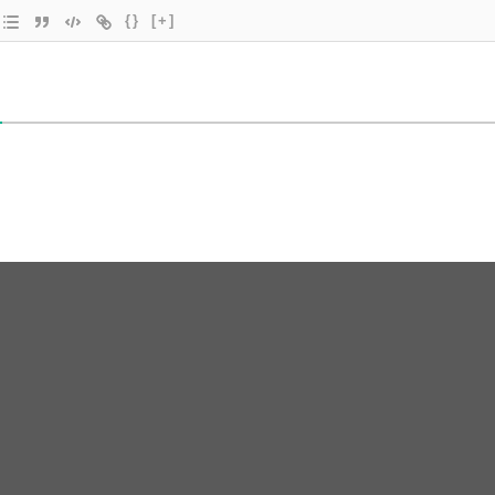
{}
[+]