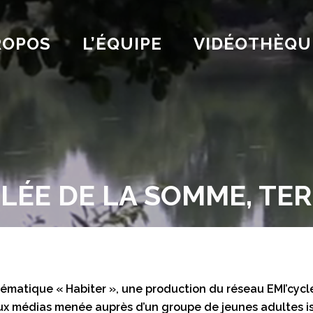
ROPOS
L’ÉQUIPE
VIDÉOTHÈQU
ALLÉE DE LA SOMME, T
thématique « Habiter », une production du réseau EMI’cycle
ux médias menée auprès d’un groupe de jeunes adultes i