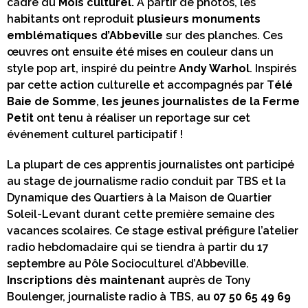
cadre du
Mois culturel.
À partir de photos, les
habitants ont reproduit
plusieurs monuments
emblématiques d’Abbeville
sur des planches. Ces
œuvres ont ensuite été mises en couleur dans un
style pop art, inspiré du peintre
Andy Warhol
. Inspirés
par cette action culturelle et accompagnés par T
élé
Baie de Somme
,
les jeunes journalistes de la Ferme
Petit
ont tenu à réaliser un reportage sur cet
événement culturel participatif !
La plupart de ces apprentis journalistes ont participé
au stage de journalisme radio conduit par TBS et la
Dynamique des Quartiers à la Maison de Quartier
Soleil-Levant durant cette première semaine des
vacances scolaires. Ce stage estival préfigure l’atelier
radio hebdomadaire qui se tiendra à partir du 17
septembre au Pôle Socioculturel d’Abbeville.
Inscriptions
dès maintenant
auprès de Tony
Boulenger, journaliste radio à TBS, au
07 50 65 49 69