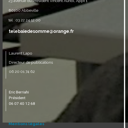
23 avenue du Président Vincent Auriol, Appt 1
80100 Abbeville
tél : 03 22 24 12 00
Laurent Lapo
Directeur de publications
06 20 01 74 62
Eric Berriahi
Président
06 07 40 12 68
Mentions légales