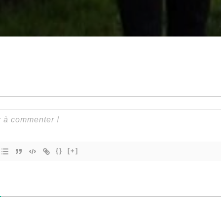
{}
[+]