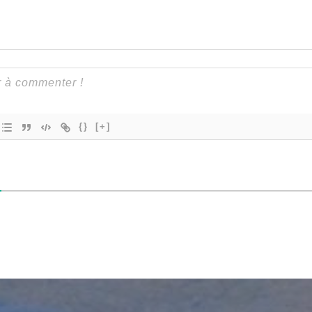
{}
[+]