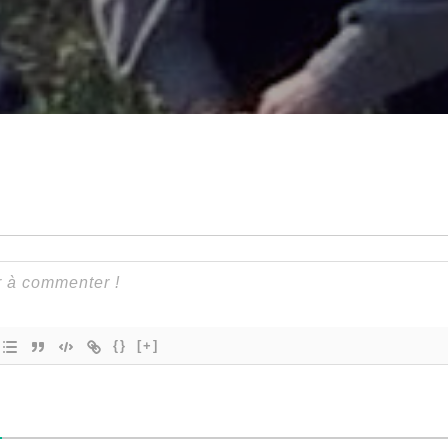
{}
[+]