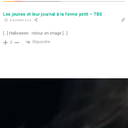
Les jeunes et leur journal à la ferme petit – TBS
6 années il y a
[…] Halloween : retour en image […]
Répondre
0