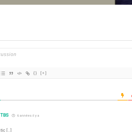
{}
[+]
 TBS
6 années il y a
ic […]