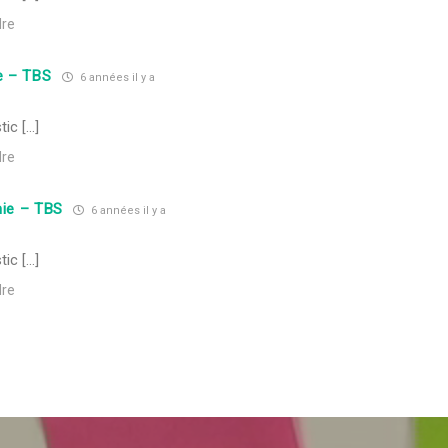
re
e – TBS
6 années il y a
ic […]
re
ie – TBS
6 années il y a
ic […]
re