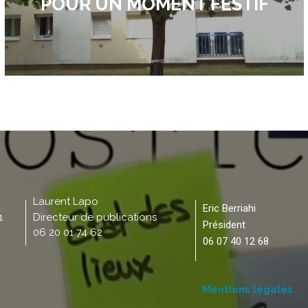
POUR UN MOMENT FESTIF
Laurent Lapo
Eric Berriahi
1
Directeur de publications
Président
06 20 01 74 62
06 07 40 12 68
Mentions légales