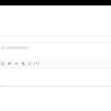
{}
[+]