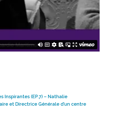
Inspirantes (EP.7) – Nathalie
ire et Directrice Générale d’un centre