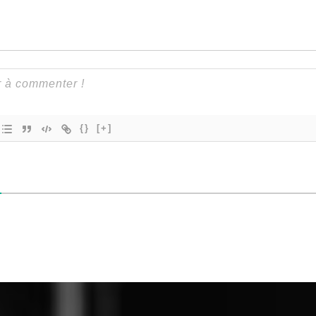
{}
[+]