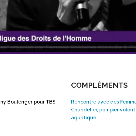
COMPLÉMENTS
Tony Boulenger pour TBS
Rencontre avec des Femmes 
Chandelier, pompier volonta
aquatique