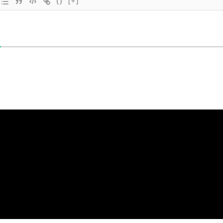
{}
[+]