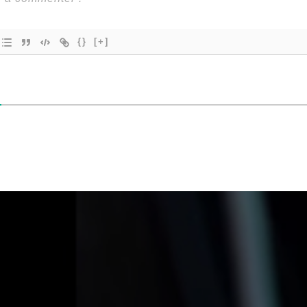
{}
[+]