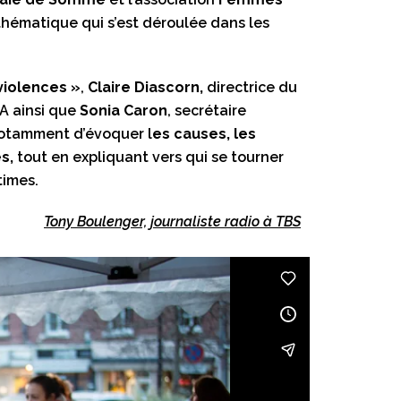
 thématique qui s’est déroulée dans les
violences »
,
Claire Diascorn,
directrice du
NA ainsi que
Sonia Caron
, secrétaire
 notamment d’évoquer l
es causes, les
es,
tout en expliquant vers qui se tourner
times.
Tony Boulenger, journaliste radio à TBS