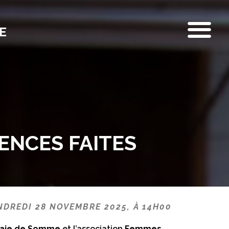
E
LENCES FAITES
NDREDI 28 NOVEMBRE 2025, À 14H00
Baie de Somme
et l’association
Femmes