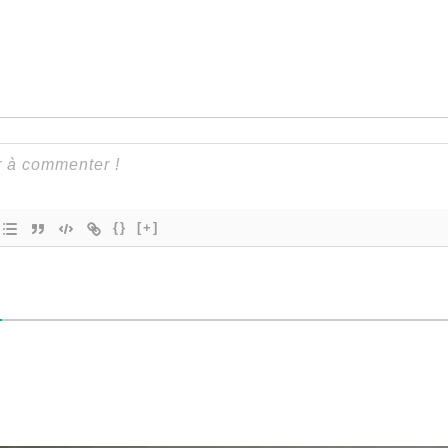
{}
[+]