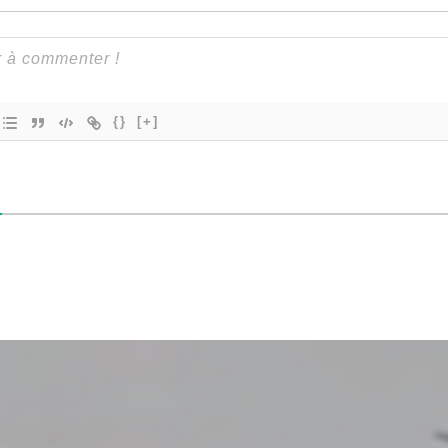
{}
[+]