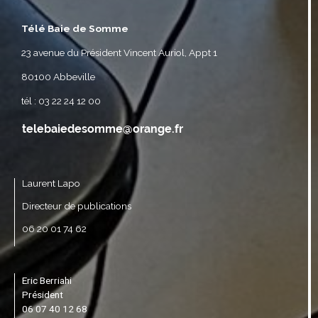
Télé Baie de Somme
23 avenue du Président Vincent Auriol, Appt 1
80100 Abbeville
tél : 03 22 24 12 00
Laurent Lapo
Directeur de publications
06 20 01 74 62
Eric Berriahi
Président
06 07 40 12 68