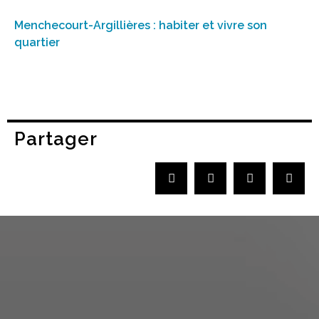
Menchecourt-Argillières : habiter et vivre son
quartier
Partager