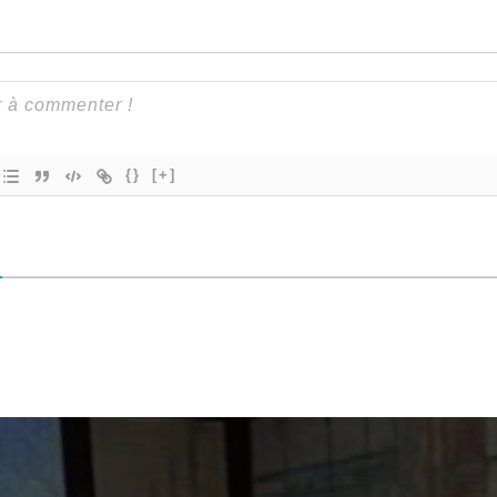
{}
[+]