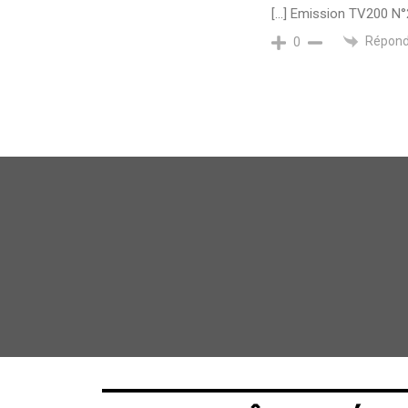
[…] Emission TV200 N°2
Répond
0