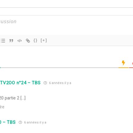
{}
[+]
on TV2OO n°24 – TBS
6 années il y a
0 partie 2 […]
re
0 – TBS
6 années il y a