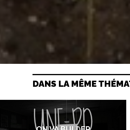
DANS LA MÊME THÉMA
ON VA BULLER