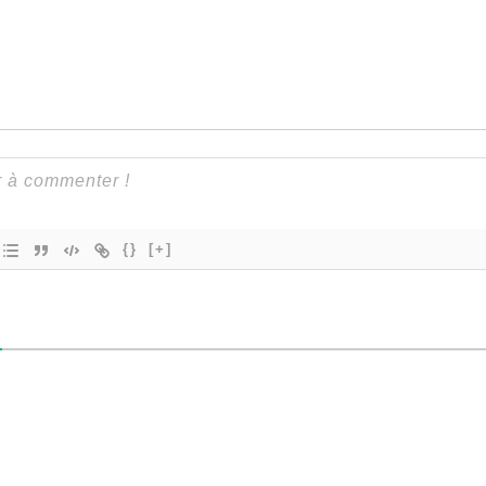
{}
[+]