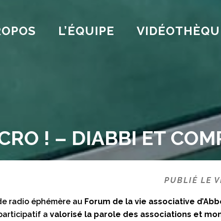
ROPOS
L’ÉQUIPE
VIDÉOTHÈQU
CRO ! – DIABBI ET CO
PUBLIÉ LE 
o de radio éphémère au
Forum de la vie associative d’Abbe
participatif a
valorisé la parole des associations et mont