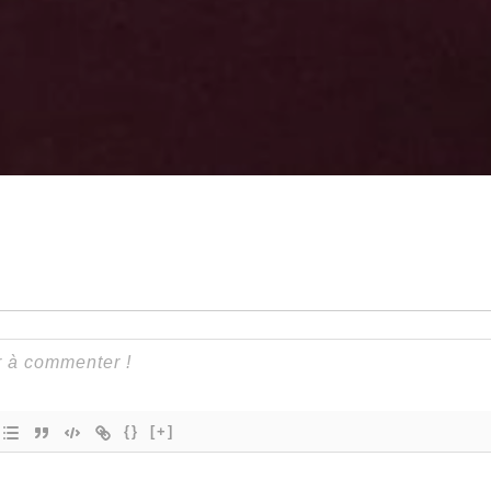
{}
[+]