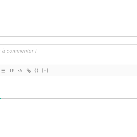
{}
[+]