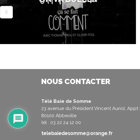
NOUS CONTACTER
Télé Baie de Somme
23 avenue du Président Vincent Auriol, Appt 
80100 Abbeville
tél : 03 22 24 12 00