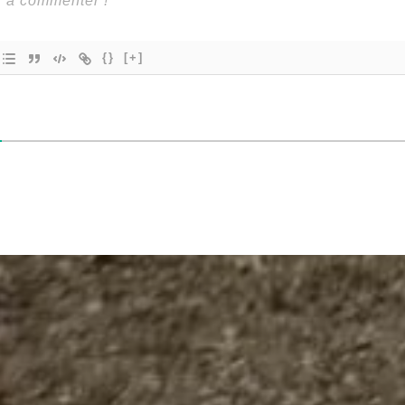
{}
[+]