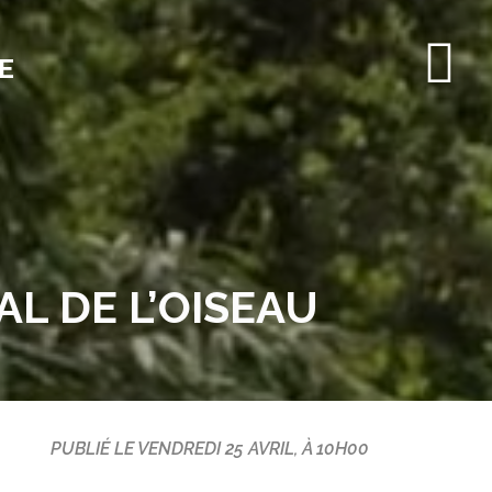
E
L DE L’OISEAU
PUBLIÉ LE VENDREDI 25 AVRIL, À 10H00