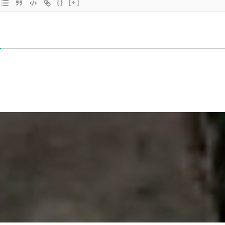
{}
[+]