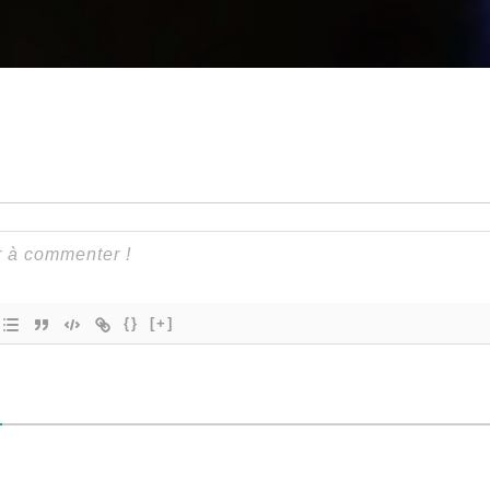
{}
[+]