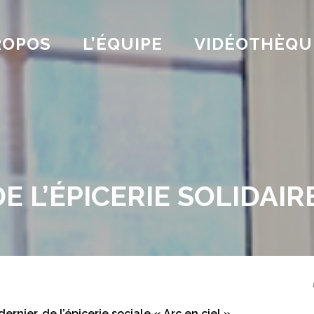
ROPOS
L’ÉQUIPE
VIDÉOTHÈQU
 L’ÉPICERIE SOLIDAIR
rnier, de l’épicerie sociale « Arc en ciel ».