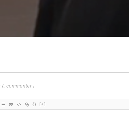
{}
[+]