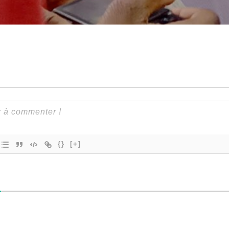
{}
[+]