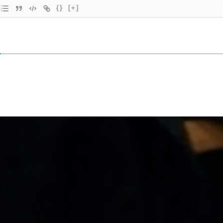
{}
[+]