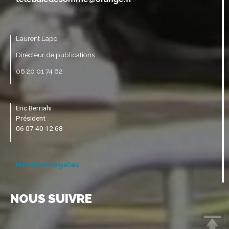
Laurent Lapo
Directeur de publications
06 20 01 74 62
Eric Berriahi
Président
06 07 40 12 68
Mentions légales
NOUS SUIVRE