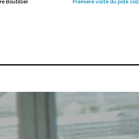
e Boutillier
Première visite du pôle col