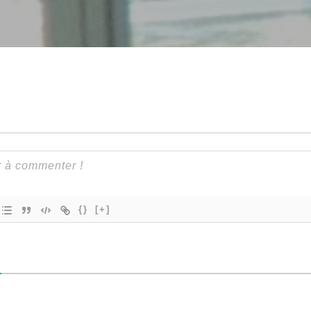
{}
[+]