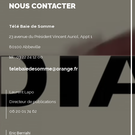
NOUS CONTACTER
Télé Baie de Somme
23 avenue du Président Vincent Auriol, Appt 1
80100 Abbeville
tél : 03 22 24 12 00
Laurent Lapo
Directeur de publications
06 20 01 74 62
Eric Berriahi