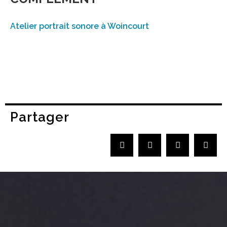
Atelier portrait sonore à Woincourt
Partager