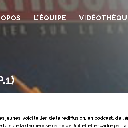
ROPOS
L’ÉQUIPE
VIDÉOTHÈQU
.1)
 jeunes, voici le lien de la rediffusion, en podcast, de l’é
é lors de la dernière semaine de Juillet et encadré par la 