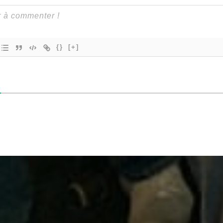
{}
[+]